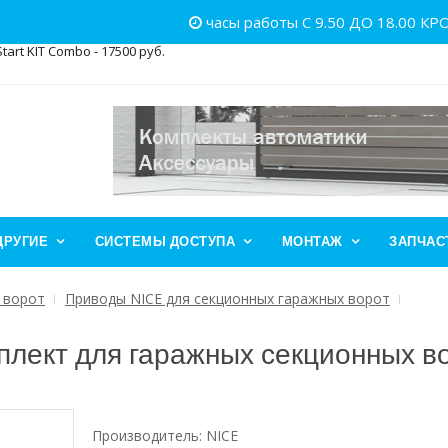
часы работы С 9.50 ДО 18.00 К
-432EE от 10 шт. - 500 рублей
мплект Came BX708RC KIT привод с фотоэлементами
AC- 18500 руб.
art KIT Combo - 17500 руб.
ДРУГИЕ
СИСТЕМЫ ДОСТУПА
МОНТАЖ
ЗАПЧАС
 ворот
Приводы NICE для секционных гаражных ворот
лект для гаражных секционных во
Производитель:
NICE