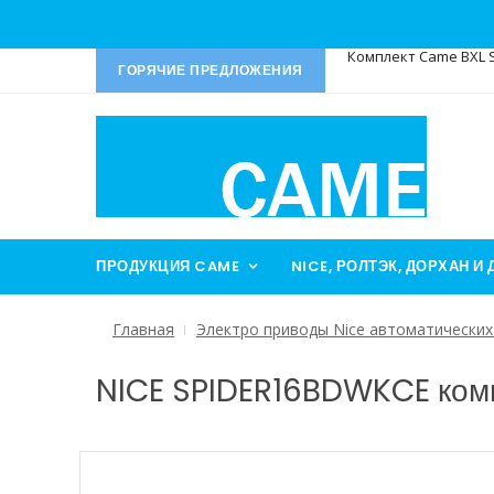
ГОРЯЧИЕ ПРЕДЛОЖЕНИЯ
СКИДКА на пульты TOP
СПЕЦПРЕДЛОЖЕНИЕ Ко
Привод R-Tech SL1000
Комплект Came BXL St
ПРОДУКЦИЯ CAME
NICE, РОЛТЭК, ДОРХАН И 
Главная
Электро приводы Nice автоматических
NICE SPIDER16BDWKCE комп